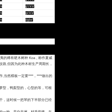
m
g'c'e'a'
m
gc'e'a'
m
dgbe'
的稀有硬木树种 Koa , 称作夏威
状纹路,但因为此种木材生产周期长，
然模板一定要****，****做出的
萝型，鸭梨型的，心型的等，可根
干，这时候一把琴的下半部分已经
的一种，产自非洲，材质坚硬，在