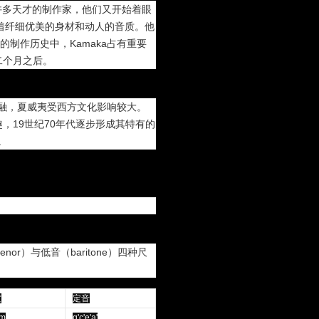
有许多天才的制作家，他们又开始着眼
的琴有着纤细优美的身材和动人的音质。他
琴的制作历史中，Kamaka占有重要
二个月之后。
交融，夏威夷受西方文化影响较大。
，19世纪70年代逐步形成其特有的
。
enor）与低音（baritone）四种尺
度
定音
m
g'c'e'a'