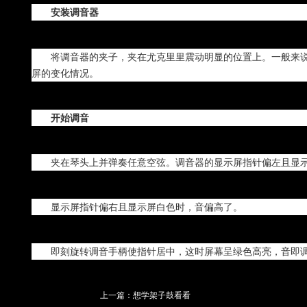
安装调音器
将调音器的夹子，夹在尤克里里震动明显的位置上。一般来
屏的变化情况。
开始调音
夹在琴头上并弹奏任意空弦。调音器的显示屏指针偏左且显
显示屏指针偏右且显示屏白色时，音偏高了。
即刻旋转调音手柄使指针居中，这时屏幕呈绿色高亮，音即
上一篇：
想学架子鼓看看