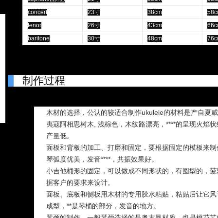
concert
23寸
38cm
58c
tenor
26寸
43cm
66c
baritone
30寸
48cm
76c
制作过程
木材的选择，公认的较适合制作ukulele的材料是产自夏威夷
夷寇阿相思树木, 浅棕色，木纹路漂亮，****的呈现火焰
产量低。
面板和背板的加工、打磨和固定，要根据固定的模板来制作,当
琴弧度优美，发音****，共振效果好。
小吉他桶形的固定，可以做成不同形状的，有圆型的，菠
据客户的要求来设计。
面板、底板和侧板用木材的专用胶水粘贴，粘贴后让它风
成型，**是琴桶的部分，发音的地方。
琴颈的制作，一般琴颈选择的是奥古曼材质，也是桃花芯