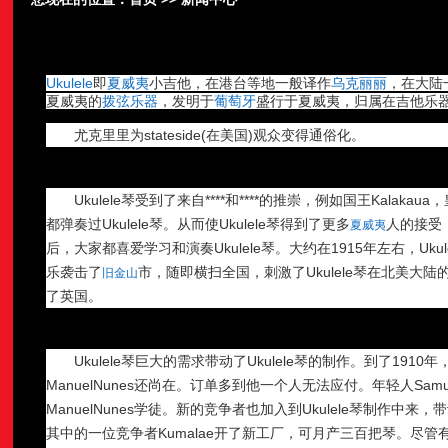
Ukulele
即
夏威夷
小吉他，在港台等地一般译作
乌克丽丽
，在大陆
夏威夷的
拨弦乐器
，发明于
葡萄牙
盛行于夏威夷，归属在吉他乐
尤克里里为stateside(在美国)观众变得通俗化。
Ukulele琴受到了来自****和****的推崇，例如国王Kalakaua，
都弹奏过Ukulele琴。从而使Ukulele琴得到了更多
人的接受
夏威夷
后，大家都喜爱学习和演奏Ukulele琴。大约在1915年左右，Uk
乐袭击了
市，随即横扫全国，刺激了Ukulele琴在北美大
旧金山
了英国。
Ukulele琴巨大的需求带动了Ukulele琴的制作。到了19
ManuelNunes还尚在。订单多到他一个人无法应付。年轻人SamuelKai
ManuelNunes学徒。新的竞争者也加入到Ukulele琴制作中来，
其中的一位竞争者Kumalae开了新工厂，可月产三百把琴。尽