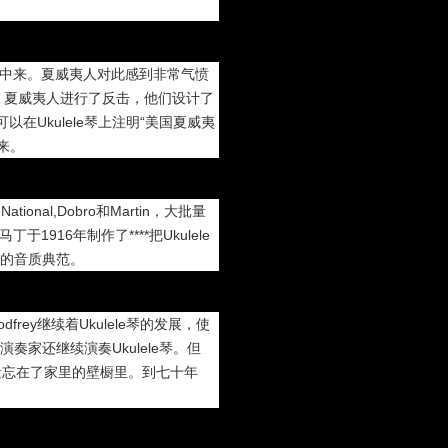
制作中来。夏威夷人对此感到非常气愤
。夏威夷人进行了反击，他们设计了
以在Ukulele琴上注明“美国夏威夷
来。
ional,Dobro和Martin，大批量
于1916年制作了****把Ukulele
e琴的音质典范。
dfrey继续着Ukulele琴的发展，使
的演奏家还继续演奏Ukulele琴。但
人们遗忘在了家里的壁橱里。到七十年