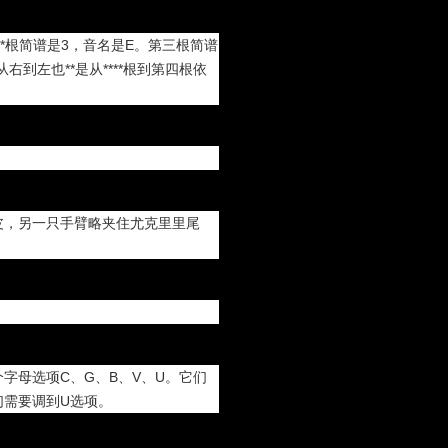
***根简谱是3，音名是E。第三根简谱
到左也**是从****根到第四根依
皮，另一只手臂略夹住尤克里里尾
字母选项C、G、B、V、U。它们
们需要调到U选项。