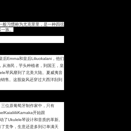
一般习惯称为尤克里里，是一种四弦
器一族。
皇后Emma和皇后Liliuokalani，他们
，从渔民，芋头种植者，到国王，皇
ulele琴风靡到了北美大陆。夏威夷音
陆的销售。这股旋风还穿过大西洋刮到
10年，三位原葡萄牙制作家中，只有
aliiliiKamaka开始跟
带动了Ukulele琴设计和音质的革新。
管有了竞争，生意还是多到订单满天