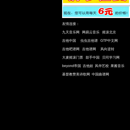
友情连接：
九天音乐网
网易云音乐
摇滚北京
吉他中国
虫虫吉他谱
GTP中文网
吉他吧谱网
吉他谱网
风向逆转
大麦摇滚门票
鼓手中国
贝司学习网
beyond帝国
吉他娃
风华艺校
果酱音乐
基督教赞美诗歌网
中国曲谱网