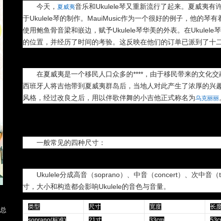
今天，
音乐和Ukulele琴又重新流行了起来。夏威夷
夏威夷
于Ukulele琴的制作。MauiMusic作为一个很好的例子，他
使用鲍鱼骨音梁和嵌边，赋予Ukulele琴华美的外表。在Ukulele
的位置，并经历了时间的考验。这反映在他们的订单已派到了十
在夏威夷是一个移民人口众多的****，由于移民带来的文化
西班牙人将吉他带到夏威夷群岛后，当地人对此产生了浓厚的兴趣
风格，经过改良之后，用以伴歌伴舞的小吉他正式称名为
乌克丽丽
一般常见的四种尺寸：
Ukulele分成高音（soprano）、中音（concert）、次中音（t
寸，大小和构造都会影响Ukulele的音色与音量。
类型
尺寸
宽度
长
惠总
soprano(标准)
21寸
33cm
53c