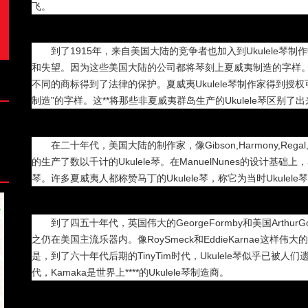
飞。
到了1915年，来自美国大陆的竞争者也加入到Ukulele琴
和失望。因为这些美国大陆的公司都将琴刻上夏威夷制造的字样
不同的商标得到了法律的保护。夏威夷Ukulele琴制作家得到授权可
制造”的字样。这**将那些非夏威夷群岛生产的Ukulele琴区别了出
在二十年代，美国大陆的制作家，像Gibson,Harmony,Regal,Nat
的生产了数以千计的Ukulele琴。在ManuelNunes的设计基础上，马丁
琴。许多夏威夷人都称赞马丁的Ukulele琴，称它为当时Ukulel
到了四五十年代，英国伟大的GeorgeFormby和美国ArthurGo
之仍在美国主流乐器内。像RoySmeck和EddieKarnae这样伟大
是，到了六十年代后期的TinyTim时代，Ukulele琴似乎已被
代，Kamaka是世界上****的Ukulele琴制造商。