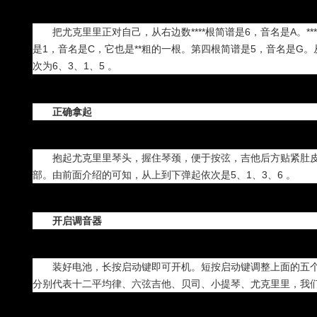
把尤克里里正对自己，从右边数****根简谱是6，音名是A。*
是1，音名是C，它也是**粗的一根。第四根简谱是5，音名是G。从右
次为6、3、1、5 。
正确拿起
抱起尤克里里琴头，握住琴颈，便于按弦，吉他后方贴紧肚
部。由前面介绍的可知，从上到下弹起依次是5、1、3、6 。
开启调音器
装好电池，长按启动键即可开机。短按启动键调整上面的五个
分别代表十二平均律、六弦吉他、贝司、小提琴、尤克里里，我