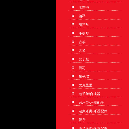
木吉他
钢琴
葫芦丝
小提琴
古筝
古琴
架子鼓
贝司
笛子/萧
尤克里里
电子琴/合成器
民乐类-乐器配件
电声乐类-乐器配件
管乐
西洋乐类-乐器配件